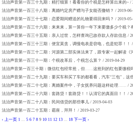
法治声音第一百三十九期：精打细算！看看你的个税是怎样算出来的~ / 2019
法治声音第一百三十八期：离婚约定房产赠与子女能否撤销？ / 2019-06-
法治声音第一百三十七期：恋爱期间赠送的礼物要得回来吗？ / 2019-05-
法治声音第一百三十六期：来来来，算一算你一年下来要缴多少个税？有没有免税 
法治声音第一百三十五期：亲人过世，怎样查询已故存款人存款信息 / 2019-
法治声音第一百三十三期：便宜莫贪，调慢电表是窃电，也是犯罪！！ / 201
法治声音第一百三十二期：河源第二部实体法来了，跟专家一起解读《河源市农村 
法治声音第一百三十一期：个税改革后，个税怎么算？ / 2019-04-29
法治声音第一百三十期：微信红包经常抢，但……这抢到的红包要缴税吗……？ /
法治声音第一百二十九期：要买车和买了车的都看看，汽车“三包”，这些常识要 /
法治声音第一百二十七期：离婚案件中，子女抚养问题这样处理…… / 2019-
法治声音第一百二十六期：套路贷！套路贷！！认清它的真面目！！ / 2019-
法治声音第一百二十八期：民间借贷的那些事儿 / 2019-04-03
法治声音第一百二十五期：霸座，拜拜！ / 2019-03-27
‹ 上一页
1
...
5
6
7
8
9
10
11
12
13
...
18
下一页 ›